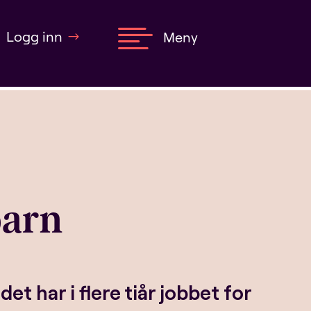

Logg inn
Meny
barn
t har i flere tiår jobbet for