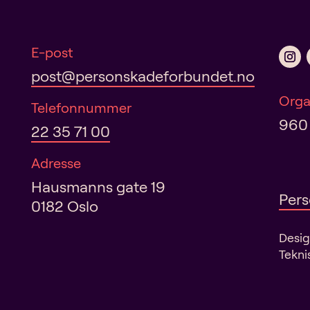
a
t
i
E-post
v
post@personskadeforbundet.no
e
:
Orga
Telefonnummer
960
22 35 71 00
Adresse
Hausmanns gate 19
Pers
0182 Oslo
Desi
Tekni