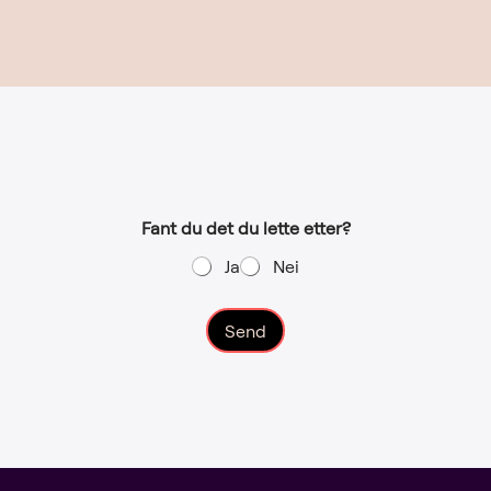
Fant du det du lette etter?
Ja
Nei
Send
A
l
t
e
r
n