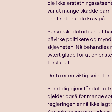
ble ikke erstatningssatsene
var at mange skadde barn i
reelt sett hadde krav på.
Personskadeforbundet har d
påvirke politikere og mynd
skjevheten. Nå behandles re
svært glade for at en enst
forslaget.
Dette er en viktig seier fo
Samtidig gjenstår det for
gjelder også for mange som
regjeringen ennå ikke lagt
Konsekvensen er at yrkessk