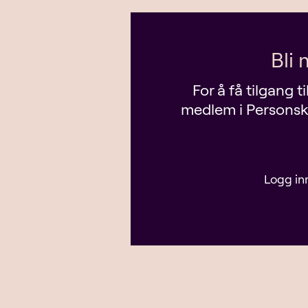
Bli
For å få tilgang 
medlem i Personska
Logg in