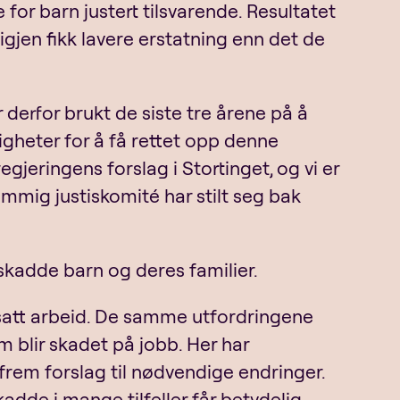
 for barn justert tilsvarende. Resultatet
gjen fikk lavere erstatning enn det de
erfor brukt de siste tre årene på å
igheter for å få rettet opp denne
gjeringens forslag i Stortinget, og vi er
emmig justiskomité har stilt seg bak
r skadde barn og deres familier.
tsatt arbeid. De samme utfordringene
 blir skadet på jobb. Her har
 frem forslag til nødvendige endringer.
adde i mange tilfeller får betydelig