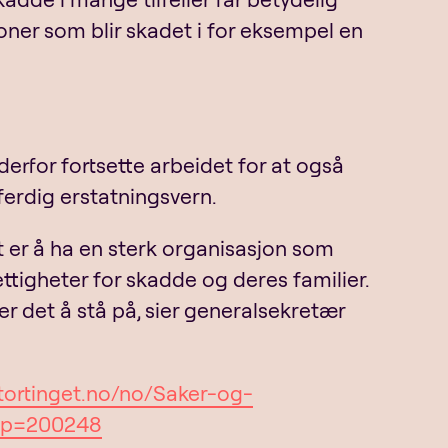
oner som blir skadet i for eksempel en
erfor fortsette arbeidet for at også
ferdig erstatningsvern.
et er å ha en sterk organisasjon som
ettigheter for skadde og deres familier.
ter det å stå på, sier generalsekretær
tortinget.no/no/Saker-og-
/?p=200248