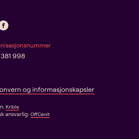
nisasjonsnummer
 381 998
onvern og informasjonskapsler
gn:
Krible
sk ansvarlig:
OffCenit