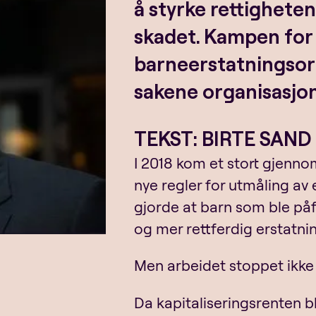
å styrke rettighetene
skadet. Kampen for 
barneerstatningsord
sakene organisasjo
TEKST: BIRTE SAN
I 2018 kom et stort gjennom
nye regler for utmåling av 
gjorde at barn som ble påf
og mer rettferdig erstatnin
Men arbeidet stoppet ikke 
Da kapitaliseringsrenten ble