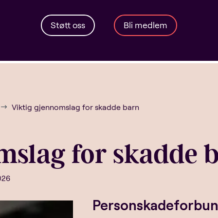
Støtt oss
Bli medlem
Viktig gjennomslag for skadde barn
$
mslag for skadde 
026
Personskadeforbunde