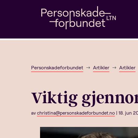
Personskadeforbundet
Artikler
Artikler
$
$
Viktig gjenno
av
christina@personskadeforbundet.no
|
18. jun 2