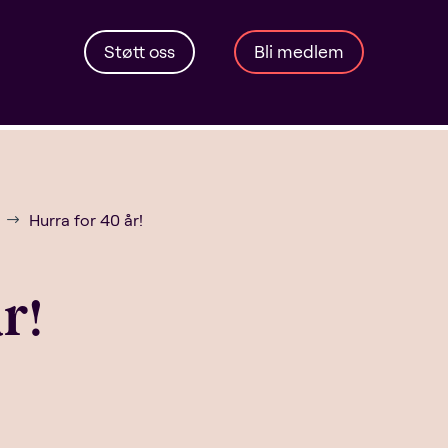
Støtt oss
Bli medlem
Hurra for 40 år!
$
r!