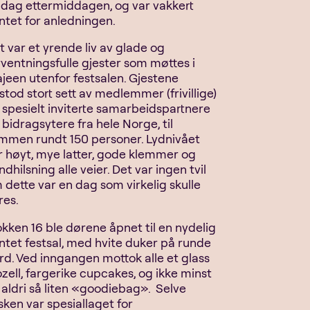
edag ettermiddagen, og var vakkert
ntet for anledningen.
t var et yrende liv av glade og
rventningsfulle gjester som møttes i
ajeen utenfor festsalen. Gjestene
stod stort sett av medlemmer (frivillige)
 spesielt inviterte samarbeidspartnere
 bidragsytere fra hele Norge, til
mmen rundt 150 personer. Lydnivået
r høyt, mye latter, gode klemmer og
dhilsning alle veier. Det var ingen tvil
 dette var en dag som virkelig skulle
res.
okken 16 ble dørene åpnet til en nydelig
ntet festsal, med hvite duker på runde
rd. Ved inngangen mottok alle et glass
zell, fargerike cupcakes, og ikke minst
 aldri så liten «goodiebag». Selve
sken var spesiallaget for