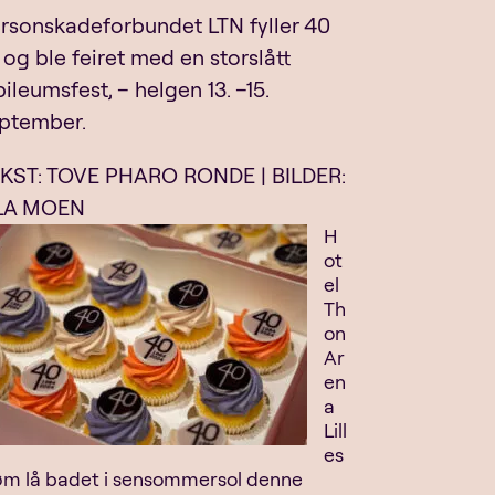
rsonskadeforbundet LTN fyller 40
, og ble feiret med en storslått
bileumsfest, – helgen 13. –15.
ptember.
KST: TOVE PHARO RONDE | BILDER:
LA MOEN
H
ot
el
Th
on
Ar
en
a
Lill
es
øm lå badet i sensommersol denne