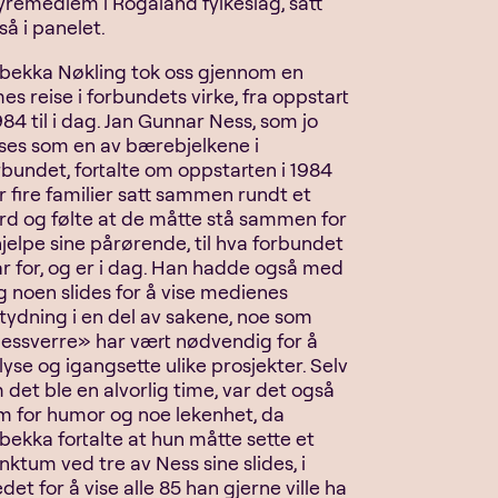
yremedlem i Rogaland fylkeslag, satt
så i panelet.
bekka Nøkling tok oss gjennom en
mes reise i forbundets virke, fra oppstart
1984 til i dag. Jan Gunnar Ness, som jo
ses som en av bærebjelkene i
rbundet, fortalte om oppstarten i 1984
r fire familier satt sammen rundt et
rd og følte at de måtte stå sammen for
hjelpe sine pårørende, til hva forbundet
år for, og er i dag. Han hadde også med
g noen slides for å vise medienes
tydning i en del av sakene, noe som
essverre» har vært nødvendig for å
lyse og igangsette ulike prosjekter. Selv
 det ble en alvorlig time, var det også
m for humor og noe lekenhet, da
bekka fortalte at hun måtte sette et
nktum ved tre av Ness sine slides, i
det for å vise alle 85 han gjerne ville ha