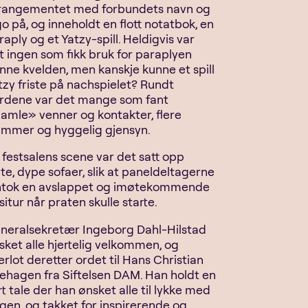
rangementet med forbundets navn og
go på, og inneholdt en flott notatbok, en
raply og et Yatzy-spill. Heldigvis var
t ingen som fikk bruk for paraplyen
nne kvelden, men kanskje kunne et spill
tzy friste på nachspielet? Rundt
rdene var det mange som fant
amle» venner og kontakter, flere
emmer og hyggelig gjensyn.
 festsalens scene var det satt opp
ite, dype sofaer, slik at paneldeltagerne
ntok en avslappet og imøtekommende
situr når praten skulle starte.
neralsekretær Ingeborg Dahl-Hilstad
sket alle hjertelig velkommen, og
erlot deretter ordet til Hans Christian
llehagen fra Siftelsen DAM. Han holdt en
rt tale der han ønsket alle til lykke med
gen, og takket for inspirerende og