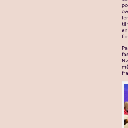
po
ov
fo
til
en
fo
Pa
fa
Nø
må
fr