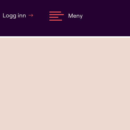

Logg inn
Meny