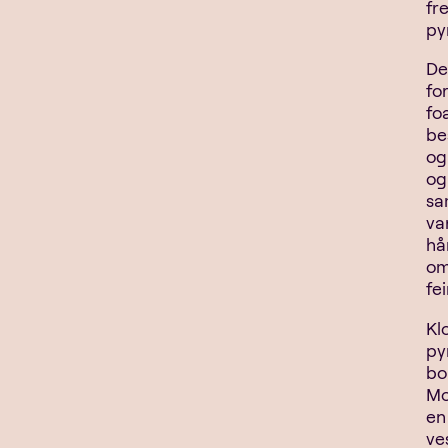
fr
py
De
fo
fo
be
og
og
sa
va
hån
om
fei
Kl
py
bo
Mo
en
ve