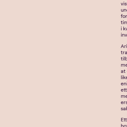
vi
un
fo
ti
i 
in
Ar
tr
ti
me
at
li
en
et
me
er
sa
Et
ho