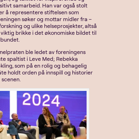
sitivt samarbeid. Han var også stolt
er å representere stiftelsen som
reningen søker og mottar midler fra –
 forskning og ulike helseprosjekter, altså
 viktig brikke i det økonomiske bildet til
rbundet.
nelpraten ble ledet av foreningens
ste spaltist i Leve Med; Rebekka
kling, som på en rolig og behagelig
te holdt orden på innspill og historier
a scenen.