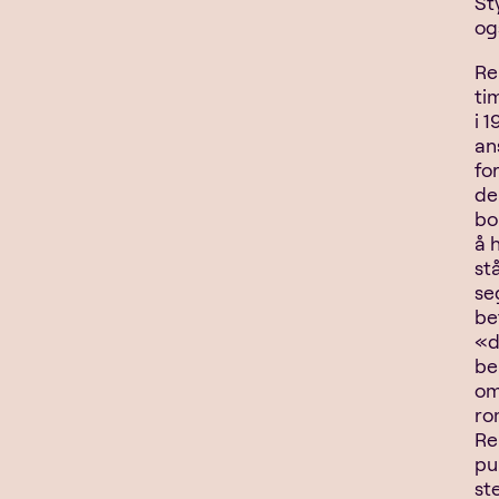
St
og
Re
ti
i 
an
fo
de
bo
å 
st
se
be
«d
be
om
ro
Re
pu
ste