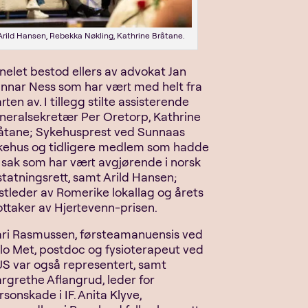
Arild Hansen, Rebekka Nøkling, Kathrine Bråtane.
nelet bestod ellers av advokat Jan
nnar Ness som har vært med helt fra
rten av. I tillegg stilte assisterende
neralsekretær Per Oretorp, Kathrine
åtane; Sykehusprest ved Sunnaas
kehus og tidligere medlem som hadde
 sak som har vært avgjørende i norsk
statningsrett, samt Arild Hansen;
stleder av Romerike lokallag og årets
ttaker av Hjertevenn-prisen.
ri Rasmussen, førsteamanuensis ved
lo Met, postdoc og fysioterapeut ved
S var også representert, samt
rgrethe Aflangrud, leder for
rsonskade i IF. Anita Klyve,