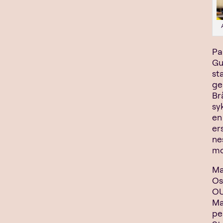
Pa
Gu
sta
ge
Br
sy
en
er
ne
mo
Ma
Os
OU
Ma
pe