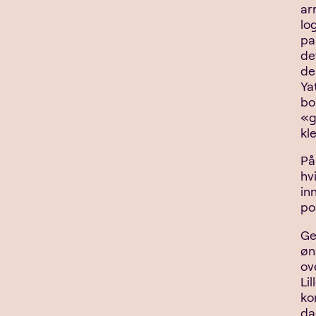
ar
lo
pa
de
de
Ya
bo
«g
kl
På
hv
in
po
Ge
øn
ov
Li
ko
da