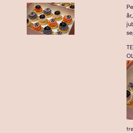
Pe
år
ju
se
TE
O
tr