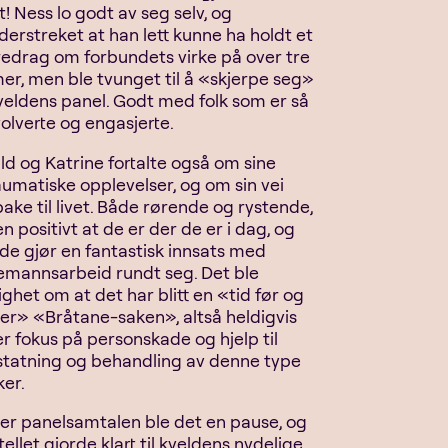
st! Ness lo godt av seg selv, og
derstreket at han lett kunne ha holdt et
redrag om forbundets virke på over tre
mer, men ble tvunget til å «skjerpe seg»
kveldens panel. Godt med folk som er så
volverte og engasjerte.
ild og Katrine fortalte også om sine
aumatiske opplevelser, og om sin vei
lbake til livet. Både rørende og rystende,
n positivt at de er der de er i dag, og
 de gjør en fantastisk innsats med
kemannsarbeid rundt seg. Det ble
ighet om at det har blitt en «tid før og
ter» «Bråtane-saken», altså heldigvis
r fokus på personskade og hjelp til
statning og behandling av denne type
ker.
ter panelsamtalen ble det en pause, og
tellet gjorde klart til kveldens nydelige