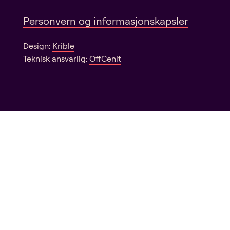
Personvern og informasjonskapsler
Design:
Krible
Teknisk ansvarlig:
OffCenit