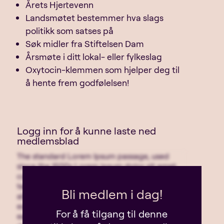
Årets Hjertevenn
Landsmøtet bestemmer hva slags
politikk som satses på
Søk midler fra Stiftelsen Dam
Årsmøte i ditt lokal- eller fylkeslag
Oxytocin-klemmen som hjelper deg til
å hente frem godfølelsen!
Logg inn for å kunne laste ned
medlemsblad
The standard Lorem Ipsum passage, used
since the 1500s Lorem ipsum dolor sit amet,
consectetur adipiscing elit, sed do eiusmod
tempor incididunt ut labore et dolore magna
Bli medlem i dag!
aliqua. Ut enim ad minim veniam, quis nostrud
exercitation ullamco laboris nisi ut aliquip ex
For å få tilgang til denne
ea commodo consequat. Duis aute irure