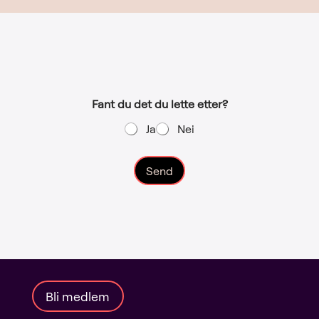
Fant du det du lette etter?
Ja
Nei
Send
A
l
t
e
r
n
a
Bli medlem
t