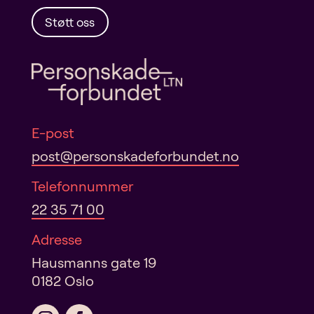
i
v
Støtt oss
e
:
E-post
post@personskadeforbundet.no
Telefonnummer
22 35 71 00
Adresse
Hausmanns gate 19
0182 Oslo