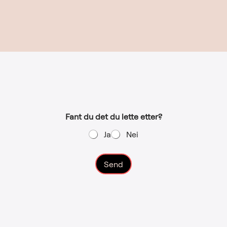
Fant du det du lette etter?
Ja
Nei
Send
A
l
t
e
r