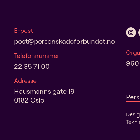
n
a
t
i
E-post
v
post@personskadeforbundet.no
e
:
Orga
Telefonnummer
960
22 35 71 00
Adresse
Hausmanns gate 19
Pers
0182 Oslo
Desi
Tekni