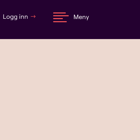

Logg inn
Meny