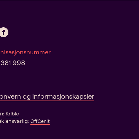
nisasjonsnummer
 381 998
onvern og informasjonskapsler
gn:
Krible
sk ansvarlig:
OffCenit