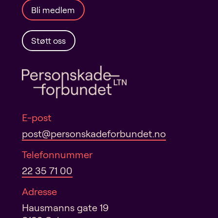
a
Bli medlem
t
i
v
Støtt oss
e
:
E-post
post@personskadeforbundet.no
Telefonnummer
22 35 71 00
Adresse
Hausmanns gate 19