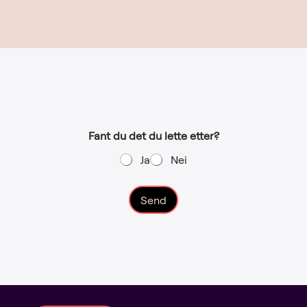
Fant du det du lette etter?
Ja
Nei
Send
A
l
t
e
r
n