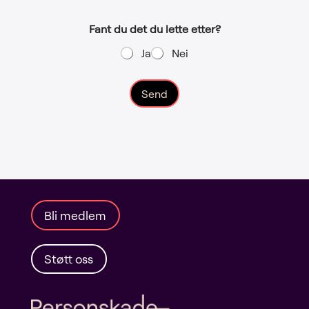
Fant du det du lette etter?
Ja
Nei
Send
A
l
t
e
r
n
a
Bli medlem
t
i
v
Støtt oss
e
: