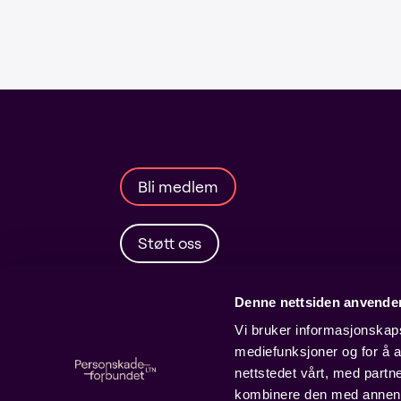
Bli medlem
Støtt oss
Denne nettsiden anvende
Vi bruker informasjonskapsl
mediefunksjoner og for å a
nettstedet vårt, med part
kombinere den med annen in