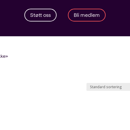
Støtt oss
Bli medlem
kke»