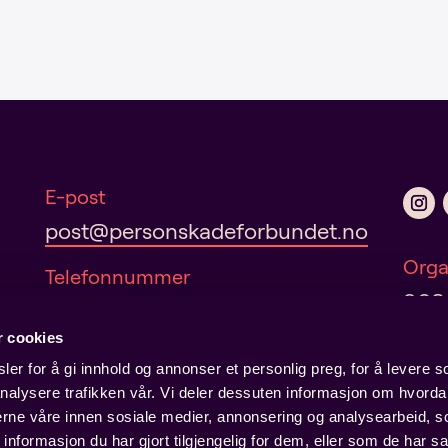
A
l
t
e
r
n
a
t
i
E-post
v
post@personskadeforbundet.no
e
:
Orga
Telefonnummer
960
22 35 71 00
r cookies
Adresse
er for å gi innhold og annonser et personlig preg, for å levere s
Hausmanns gate 19
nalysere trafikken vår. Vi deler dessuten informasjon om hvorda
Pers
0182 Oslo
nerne våre innen sosiale medier, annonsering og analysearbeid, 
formasjon du har gjort tilgjengelig for dem, eller som de har sa