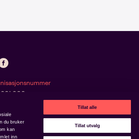
nisasjonsnummer
 381 998
Tillat alle
osiale
n du bruker
onvern og informasjonskapsler
Tillat utvalg
som kan
mlet inn