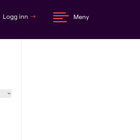

Logg inn
Meny