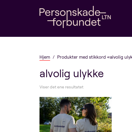
Hjem
/
Produkter med stikkord «alvolig uly
alvolig ulykke
Viser det ene resultatet