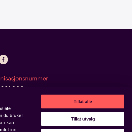
nisasjonsnummer
 381 998
Tillat alle
osiale
n du bruker
onvern og informasjonskapsler
Tillat utvalg
som kan
mlet inn