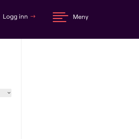

Logg inn
Meny