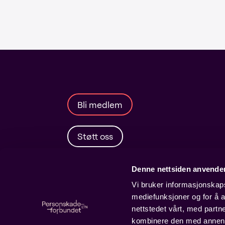
Bli medlem
Støtt oss
Denne nettsiden anvende
Vi bruker informasjonskapsl
mediefunksjoner og for å a
nettstedet vårt, med part
kombinere den med annen in