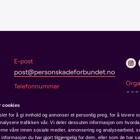
A
l
t
e
r
n
a
t
i
E-post
v
post@personskadeforbundet.no
e
:
Orga
Telefonnummer
960
22 35 71 00
r cookies
Adresse
er for å gi innhold og annonser et personlig preg, for å levere s
Hausmanns gate 19
nalysere trafikken vår. Vi deler dessuten informasjon om hvorda
Pers
0182 Oslo
nerne våre innen sosiale medier, annonsering og analysearbeid, 
formasjon du har gjort tilgjengelig for dem, eller som de har sa