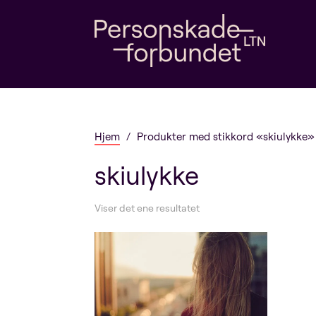
Hjem
/
Produkter med stikkord «skiulykke»
skiulykke
Viser det ene resultatet