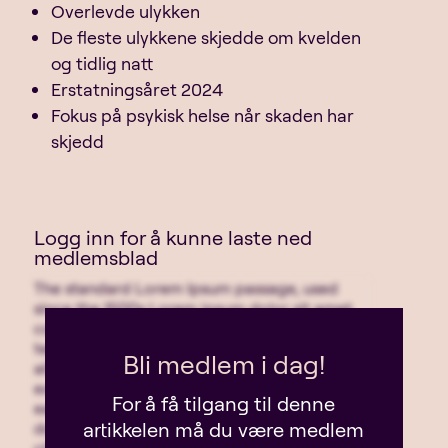
Overlevde ulykken
De fleste ulykkene skjedde om kvelden
og tidlig natt
Erstatningsåret 2024
Fokus på psykisk helse når skaden har
skjedd
Logg inn for å kunne laste ned
medlemsblad
The standard Lorem Ipsum passage, used
since the 1500s Lorem ipsum dolor sit amet,
consectetur adipiscing elit, sed do eiusmod
tempor incididunt ut labore et dolore magna
Bli medlem i dag!
aliqua. Ut enim ad minim veniam, quis nostrud
exercitation ullamco laboris nisi ut aliquip ex
For å få tilgang til denne
ea commodo consequat. Duis aute irure
artikkelen må du være medlem
dolor in reprehenderit in voluptate velit esse
cillum dolore eu fugiat nulla pariatur.