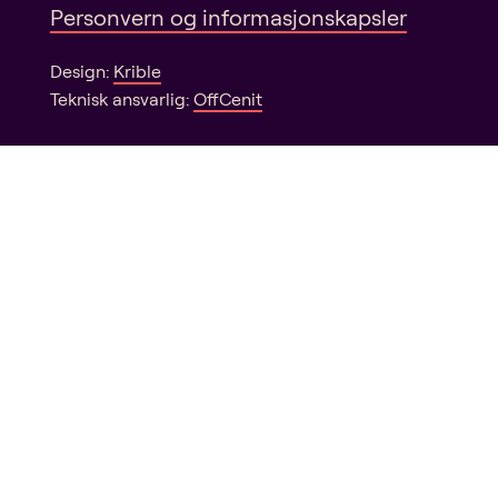
Personvern og informasjonskapsler
Design:
Krible
Teknisk ansvarlig:
OffCenit