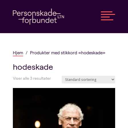

Hjem
/
Produkter med stikkord «hodeskade»
hodeskade
Viser alle 3 resultater