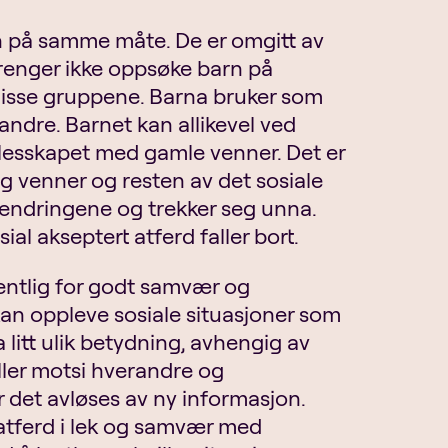
 på samme måte. De er omgitt av
trenger ikke oppsøke barn på
 disse gruppene. Barna bruker som
ndre. Barnet kan allikevel ved
ellesskapet med gamle venner. Det er
 og venner og resten av det sosiale
 endringene og trekker seg unna.
al akseptert atferd faller bort.
sentlig for godt samvær og
an oppleve sosiale situasjoner som
 litt ulik betydning, avhengig av
ler motsi hverandre og
ør det avløses av ny informasjon.
e atferd i lek og samvær med