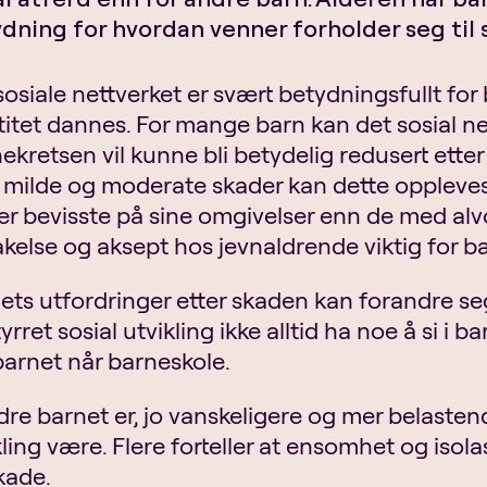
dning for hvordan venner forholder seg til 
sosiale nettverket er svært betydningsfullt for 
titet dannes. For mange barn kan det sosial ne
ekretsen vil kunne bli betydelig redusert ette
milde og moderate skader kan dette oppleves
er bevisste på sine omgivelser enn de med alvor
akelse og aksept hos jevnaldrende viktig for b
ets utfordringer etter skaden kan forandre seg
tyrret sosial utvikling ikke alltid ha noe å si 
barnet når barneskole.
ldre barnet er, jo vanskeligere og mer belasten
kling være. Flere forteller at ensomhet og isola
kade.