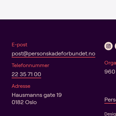
l
t
e
r
n
a
t
i
E-post
v
post@personskadeforbundet.no
e
:
Orga
Telefonnummer
960
22 35 71 00
Adresse
Hausmanns gate 19
Pers
0182 Oslo
Desi