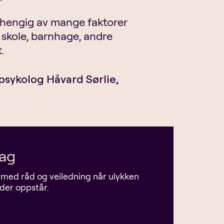
avhengig av mange faktorer
, skole, barnhage, andre
.
 psykolog Håvard Sørlie,
dag
tå med råd og veiledning når ulykken
ader oppstår.