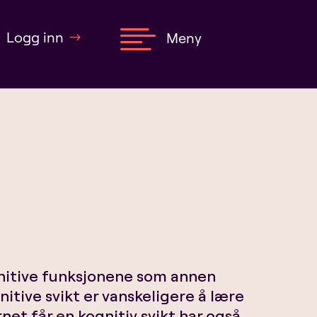

Logg inn
Meny
gnitive funksjonene som annen
itive svikt er vanskeligere å lære
net får en kognitiv svikt har også