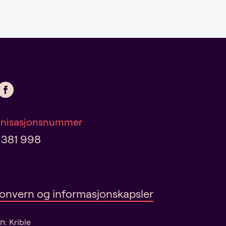
nisasjonsnummer
 381 998
onvern og informasjonskapsler
gn:
Krible