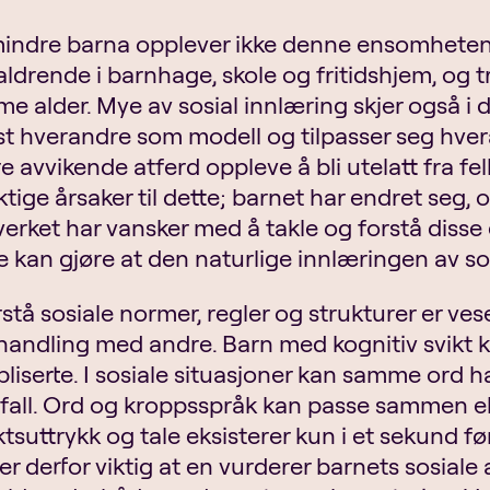
indre barna opplever ikke denne ensomheten
aldrende i barnhage, skole og fritidshjem, og 
e alder. Mye av sosial innlæring skjer også i
st hverandre som modell og tilpasser seg hvera
re avvikende atferd oppleve å bli utelatt fra f
iktige årsaker til dette; barnet har endret seg,
verket har vansker med å takle og forstå disse
e kan gjøre at den naturlige innlæringen av sosi
rstå sosiale normer, regler og strukturer er ve
andling med andre. Barn med kognitiv svikt k
liserte. I sosiale situasjoner kan samme ord ha
fall. Ord og kroppsspråk kan passe sammen el
ktsuttrykk og tale eksisterer kun i et sekund f
er derfor viktig at en vurderer barnets sosial