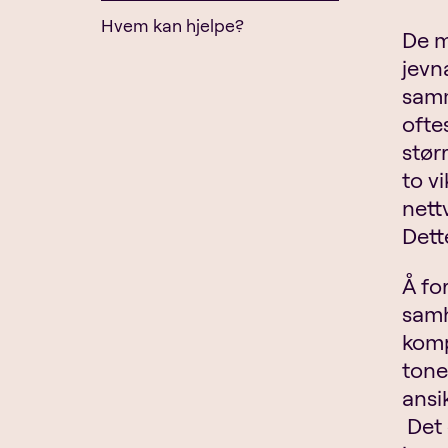
Hvem kan hjelpe?
De m
jevn
samm
ofte
stør
to v
nett
Dett
Å fo
samh
komp
tone
ansi
Det 