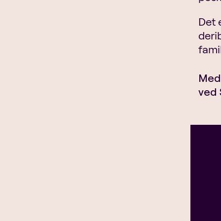
Det 
deri
fami
Med 
ved