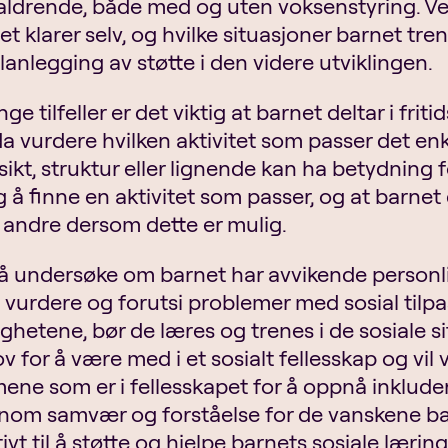
aldrende, både med og uten voksenstyring. Ved
et klarer selv, og hvilke situasjoner barnet tren
planlegging av støtte i den videre utviklingen.
nge tilfeller er det viktig at barnet deltar i fr
a vurdere hvilken aktivitet som passer det en
sikt, struktur eller lignende kan ha betydning f
ig å finne en aktivitet som passer, og at barnet 
andre dersom dette er mulig.
å undersøke om barnet har avvikende personl
 vurdere og forutsi problemer med sosial tilpa
ighetene, bør de læres og trenes i de sosiale s
v for å være med i et sosialt fellesskap og vil 
ene som er i fellesskapet for å oppnå inkluderin
nom samvær og forståelse for de vanskene ba
ivt til å støtte og hjelpe barnets sosiale læring