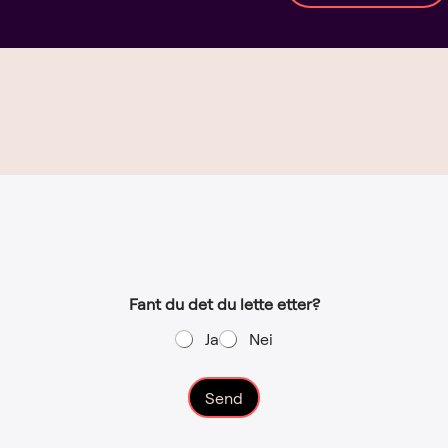
Fant du det du lette etter?
Ja
Nei
Send
A