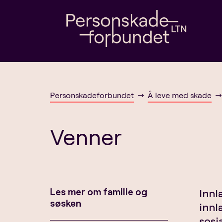
Personskadeforbundet
Å leve med skade
$
Venner
Les mer om familie og
Innl
søsken
innl
sosi