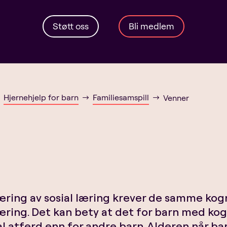
Støtt oss
Bli medlem
Hjernehjelp for barn
Familiesamspill
Venner
$
$
$
æring av sosial læring krever de samme ko
æring. Det kan bety at det for barn med kogn
al atferd enn for andre barn. Alderen når bar