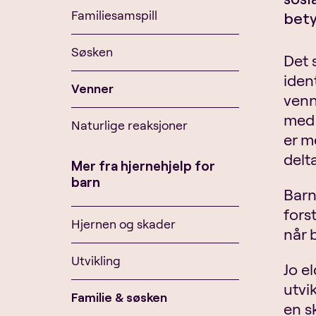
Familiesamspill
bety
Søsken
Det 
iden
Venner
venn
med 
Naturlige reaksjoner
er m
delt
Mer fra hjernehjelp for
barn
Barn
fors
Hjernen og skader
når 
Utvikling
Jo e
utvi
Familie & søsken
en s