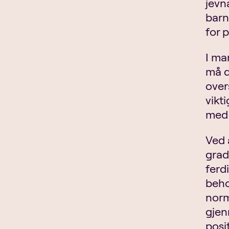
jevn
barn
for 
I ma
må d
over
vikt
med 
Ved 
grad
ferd
beho
norm
gjen
posit