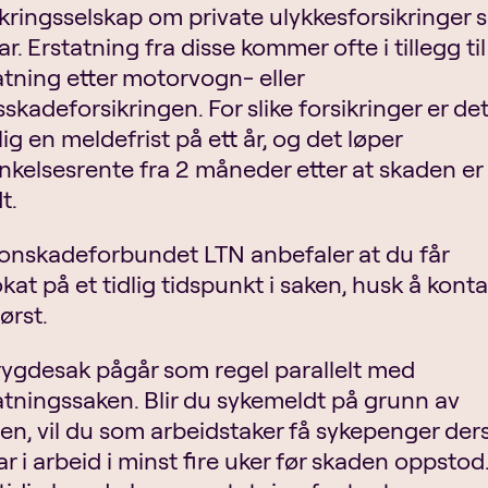
ikringsselskap om private ulykkesforsikringer
r. Erstatning fra disse kommer ofte i tillegg til
atning etter motorvogn- eller
sskadeforsikringen. For slike forsikringer er de
ig en meldefrist på ett år, og det løper
inkelsesrente fra 2 måneder etter at skaden er
t.
onskadeforbundet LTN anbefaler at du får
kat på et tidlig tidspunkt i saken, husk å kont
ørst.
rygdesak pågår som regel parallelt med
atningssaken. Blir du sykemeldt på grunn av
en, vil du som arbeidstaker få sykepenger de
ar i arbeid i minst fire uker før skaden oppstod