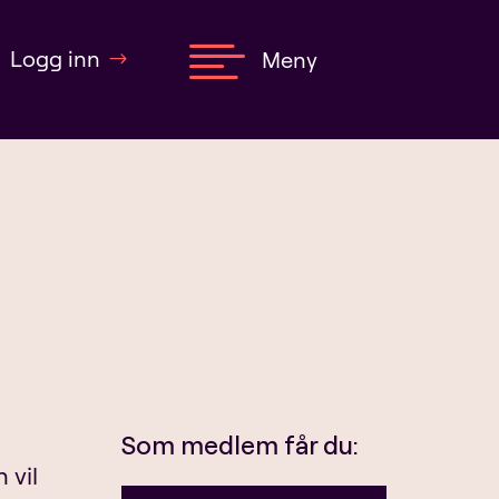

Logg inn
Meny
Som medlem får du:
 vil