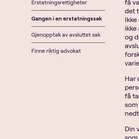
få v
Erstatningsrettigheter
det 
Gangen i en erstatningssak
Ikke
ikke
Gjenopptak av avsluttet sak
og d
avsl
Finne riktig advokat
fors
varie
Har 
perso
få t
som 
nedt
Din 
som 