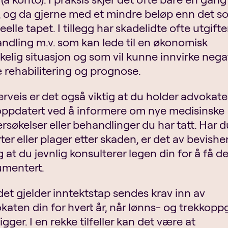
g, og da gjerne med et mindre beløp enn det s
eelle tapet. I tillegg har skadelidte ofte utgifter
ndling m.v. som kan lede til en økonomisk
kelig situasjon og som vil kunne innvirke nega
 rehabilitering og prognose.
rveis er det også viktig at du holder advokat
oppdatert ved å informere om nye medisinske
rsøkelser eller behandlinger du har tatt. Har d
ter eller plager etter skaden, er det av bevish
g at du jevnlig konsulterer legen din for å få d
mentert.
det gjelder inntektstap sendes krav inn av
katen din for hvert år, når lønns- og trekkop
igger. I en rekke tilfeller kan det være at