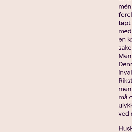
méne
fore
tapt
med 
en k
sake
Méne
Denn
inva
Riks
méne
må d
ulyk
ved 
Husk