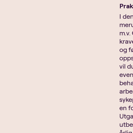
Prak
I de
meru
m.v.
krav
og f
opps
vil 
even
beha
arbe
syke
en f
Utga
utbe
årlig