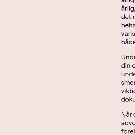
årli
det r
beha
vans
både
Unde
din 
unde
smer
vikti
doku
Når 
advo
forel