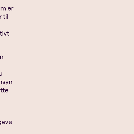
om er
 til
tivt
en
u
ensyn
ette
pgave