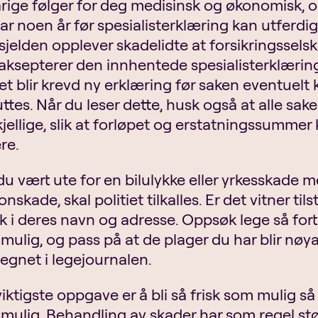
arige følger for deg medisinsk og økonomisk, 
tar noen år før spesialisterklæring kan utferdig
 sjelden opplever skadelidte at forsikringssels
 aksepterer den innhentede spesialisterklærin
et blir krevd ny erklæring før saken eventuelt
uttes. Når du leser dette, husk også at alle sake
kjellige, slik at forløpet og erstatningssummer
re.
du vært ute for en bilulykke eller yrkesskade 
nskade, skal politiet tilkalles. Er det vitner tils
ak i deres navn og adresse. Oppsøk lege så fort
mulig, og pass på at de plager du har blir nøy
egnet i legejournalen.
viktigste oppgave er å bli så frisk som mulig så
mulig. Behandling av skader har som regel stø