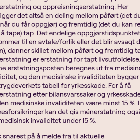
rstatning og oppreisningserstatning. Her
ligger det altså en deling mellom påført (det d
 når du får oppgjør) og fremtidig (det du kan 
å tape) tap. Det endelige oppgjørstidspunktet
ommer til en avtale/forlik eller det blir avsagt 
n), danner skillet mellom påført og fremtidig t
rstatning er erstatning for tapt livsutfoldelse
e erstatningsposten beregnes ut fra medisin
liditet, og den medisinske invaliditeten bygger
trygdeverkets tabell for yrkesskade. For å få
rstatning etter bilansvarssaker og yrkesskad
en medisinske invaliditeten være minst 15 %. I
kesforsikringer kan det gis ménerstatning ogs
medisinsk invaliditet under 15 %.
 snarest på å melde fra til aktuelle