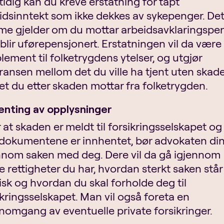
idig kan du kreve erstatning for tapt
idsinntekt som ikke dekkes av sykepenger. De
e gjelder om du mottar arbeidsavklaringspe
r blir uførepensjonert. Erstatningen vil da være
lement til folketrygdens ytelser, og utgjør
eransen mellom det du ville ha tjent uten skad
et du etter skaden mottar fra folketrygden.
enting av opplysninger
r at skaden er meldt til forsikringsselskapet og
dokumentene er innhentet, bør advokaten di
nnom saken med deg. Dere vil da gå igjennom
ke rettigheter du har, hvordan sterkt saken står
disk og hvordan du skal forholde deg til
ikringsselskapet. Man vil også foreta en
nomgang av eventuelle private forsikringer.