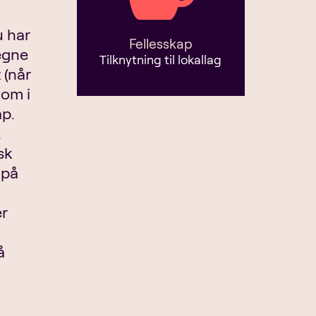
u har
Fellesskap
regne
Tilknytning til lokallag
 (når
dom i
ap.
.
sk
 på
er
å