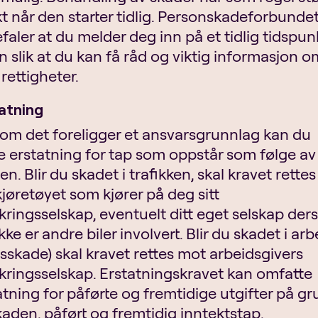
kt når den starter tidlig. Personskadeforbunde
faler at du melder deg inn på et tidlig tidspunk
n slik at du kan få råd og viktig informasjon o
 rettigheter.
atning
om det foreligger et ansvarsgrunnlag kan du
e erstatning for tap som oppstår som følge av
en. Blir du skadet i trafikken, skal kravet rette
kjøretøyet som kjører på deg sitt
ikringsselskap, eventuelt ditt eget selskap de
kke er andre biler involvert. Blir du skadet i arb
esskade) skal kravet rettes mot arbeidsgivers
ikringsselskap. Erstatningskravet kan omfatte
atning for påførte og fremtidige utgifter på g
kaden, påført og fremtidig inntektstap,