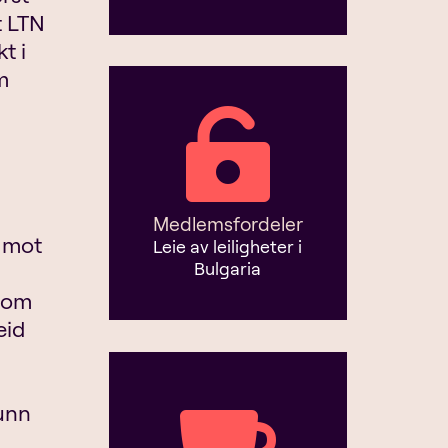
t LTN
t i
m

Medlemsfordeler
s mot
Leie av leiligheter i
Bulgaria
rsom
eid

runn