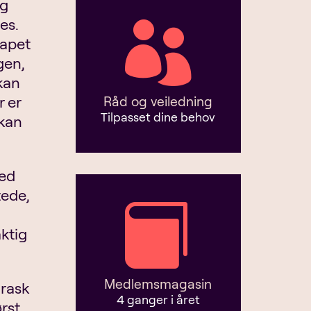
og
es.

kapet
gen,
 kan
r er
Råd og veiledning
Tilpasset dine behov
 kan
med
tede,

aktig
Medlemsmagasin
 rask
4 ganger i året
rst