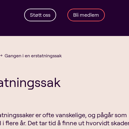
Støtt oss
Bli medlem
Gangen i en erstatningssak
$
atningssak
atningssaker er ofte vanskelige, og pågår som
 i flere år. Det tar tid å finne ut hvorvidt skaden