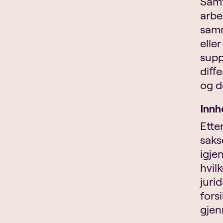
Samt
arbe
samm
elle
supp
diff
og d
Innh
Ette
saks
igje
hvil
juri
fors
gjen