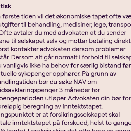
tisk
n første tiden vil det økonomiske tapet ofte v
tgifter til behandling, medisiner, lege, transpo
 Ofte avtaler du med advokaten at du sender
ene til selskapet selv og mottar betaling direkt
ørst kontakter advokaten dersom problemer
tår. Dersom alt går normalt i forhold til selska
du vanligvis ikke ha behov for særlig bistand før
tuelle sykepenger opphører. På grunn av
ndlingstiden bør du søke NAV om
idsavklaringspenger 3 måneder før
pengeperioden utløper. Advokaten din bør fo
oreløpig beregning av inntektstapet.
ngspunktet er at forsikringsselskapet skal
tale inntektstapet på forskudd, helst to gange
 (à konto). I praksis skjer det ofte bare en gang