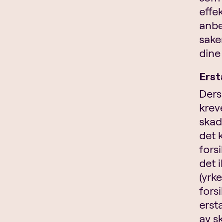
effe
anbe
sake
dine
Erst
Ders
krev
skad
det 
fors
det i
(yrk
fors
erst
av s