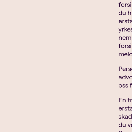
fors
du ha
erst
yrke
neml
fors
meld
Pers
advo
oss f
En t
erst
skad
du v